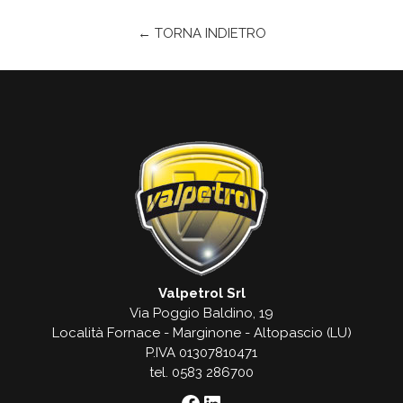
← TORNA INDIETRO
Valpetrol Srl
Via Poggio Baldino, 19
Località Fornace - Marginone - Altopascio (LU)
P.IVA 01307810471
tel. 0583 286700
Facebook
LinkedIn