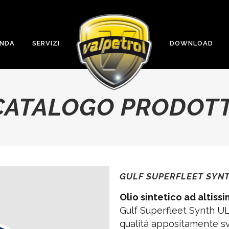
ENDA
SERVIZI
DOWNLOAD
CATALOGO PRODOTT
GULF SUPERFLEET SYN
Olio sintetico ad altiss
Gulf Superfleet Synth ULE 
qualità appositamente s