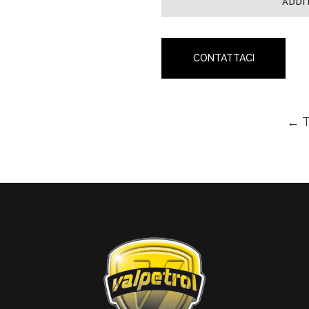
ADDI
CONTATTACI
← 