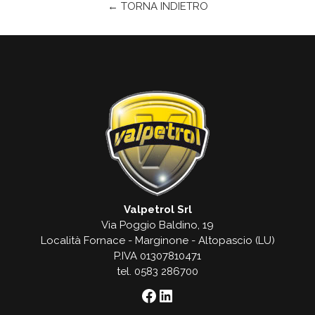
← TORNA INDIETRO
Valpetrol Srl
Via Poggio Baldino, 19
Località Fornace - Marginone - Altopascio (LU)
P.IVA 01307810471
tel. 0583 286700
Facebook
LinkedIn