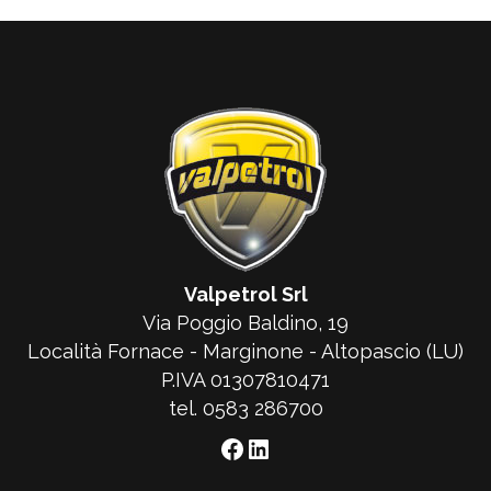
Valpetrol Srl
Via Poggio Baldino, 19
Località Fornace - Marginone - Altopascio (LU)
P.IVA 01307810471
tel. 0583 286700
Facebook
LinkedIn