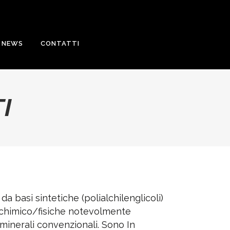
NEWS
CONTATTI
I
i da basi sintetiche (polialchilenglicoli)
e,chimico/fisiche notevolmente
i minerali convenzionali. Sono In