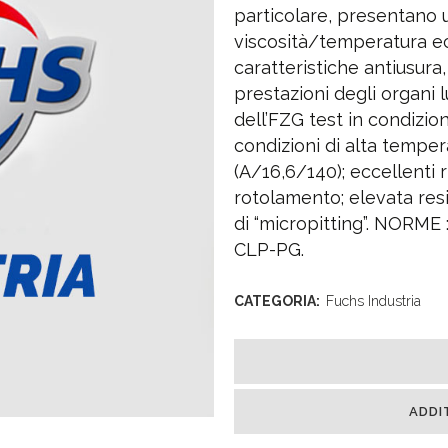
particolare, presentan
viscosità/temperatura e
caratteristiche antiusura
prestazioni degli organi lu
dell’FZG test in condizion
condizioni di alta temper
(A/16,6/140); eccellenti ri
rotolamento; elevata resi
di “micropitting”. NORME 
CLP-PG.
CATEGORIA:
Fuchs Industria
ADDI