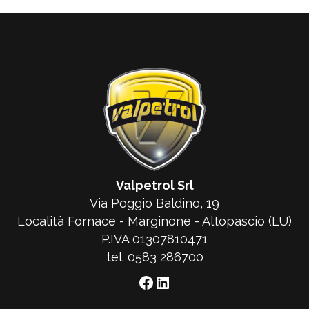
Valpetrol Srl
Via Poggio Baldino, 19
Località Fornace - Marginone - Altopascio (LU)
P.IVA 01307810471
tel. 0583 286700
Facebook
LinkedIn