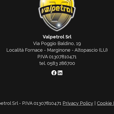
Valpetrol Srl
Via Poggio Baldino, 19
Località Fornace - Marginone - Altopascio (LU)
P.IVA 01307810471
tel. 0583 286700
Facebook
LinkedIn
etrol Srl - P.IVA 01307810471
Privacy Policy
|
Cookie 