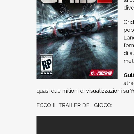
dive
Gri
pop
Lanc
for
di 
mett
Gulf
stra
quasi due milioni di visualizzazioni su 
ECCO IL TRAILER DEL GIOCO: