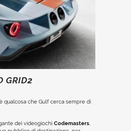
O GRID2
ri è qualcosa che Gulf cerca sempre di
igante dei videogiochi
Codemasters
,
uo pubblico di destinazione, per