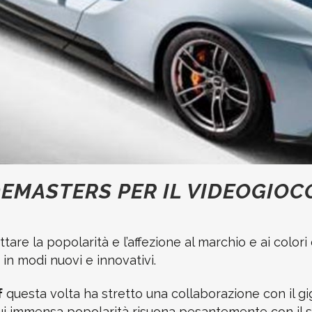
MASTERS PER IL VIDEOGIOC
ttare la popolarità e l’affezione al marchio e ai colo
 in modi nuovi e innovativi.
f
questa volta ha stretto una collaborazione con il g
ui immensa popolarità risuona pesantemente con il s