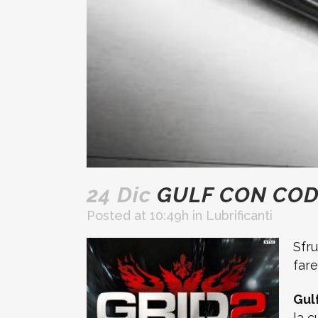
24 Dic
GULF CON CODE
Posted at 10:49h
in
Lubrificanti
Sfru
fare
Gul
la c