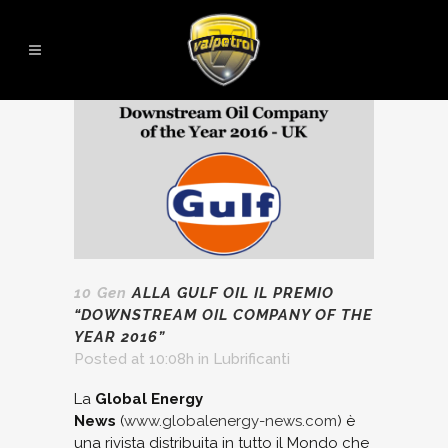
10 Gen
ALLA GULF OIL IL PREMIO
“DOWNSTREAM OIL COMPANY OF THE
YEAR 2016”
Posted at 10:08h
in
Lubrificanti
La
Global Energy
News
(
www.globalenergy-news.com
) è
una rivista distribuita in tutto il Mondo che