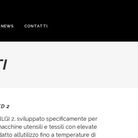
NEWS
CONTATTI
I
ED 2
 NLGI 2, sviluppato specificamente per
macchine utensili e tessili con elevate
datto all’utilizzo fino a temperature di