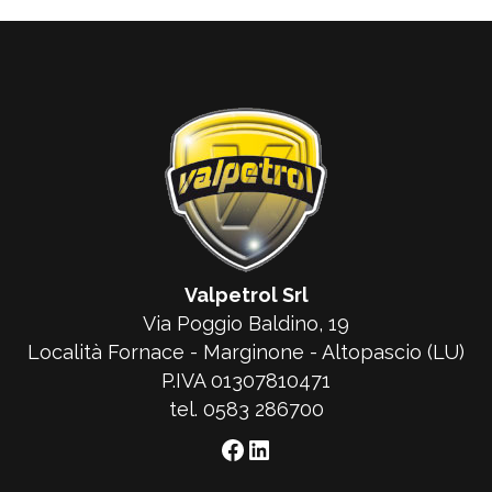
Valpetrol Srl
Via Poggio Baldino, 19
Località Fornace - Marginone - Altopascio (LU)
P.IVA 01307810471
tel. 0583 286700
Facebook
LinkedIn