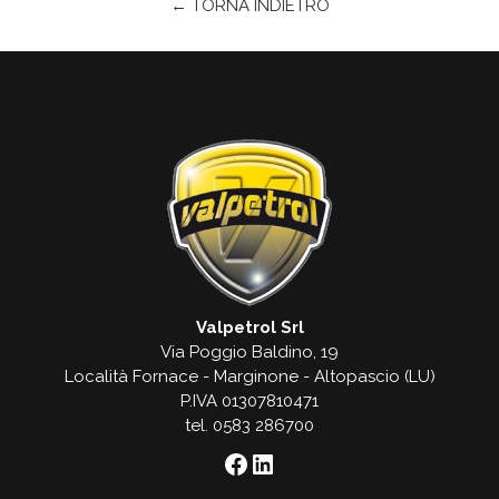
← TORNA INDIETRO
Valpetrol Srl
Via Poggio Baldino, 19
Località Fornace - Marginone - Altopascio (LU)
P.IVA 01307810471
tel. 0583 286700
Facebook
LinkedIn