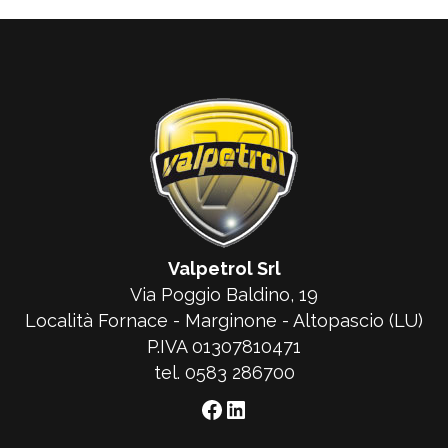
Valpetrol Srl
Via Poggio Baldino, 19
Località Fornace - Marginone - Altopascio (LU)
P.IVA 01307810471
tel. 0583 286700
Facebook
LinkedIn