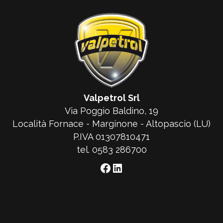
Valpetrol Srl
Via Poggio Baldino, 19
Località Fornace - Marginone - Altopascio (LU)
P.IVA 01307810471
tel. 0583 286700
Facebook
LinkedIn