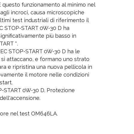
 E questo funzionamento al minimo nel
a agli incroci, causa microscopiche
imi test industriali di riferimento il
C STOP-START 0W-30 D ha
gnificativamente più basso in
TART *.
TEC STOP-START 0W-30 D ha le
 si attaccano, e formano uno strato
ra e ripristina una nuova pellicola in
amente il motore nelle condizioni
start.
-START 0W-30 D. Protezione
dell'accensione.
ettore nel test OM646LA.