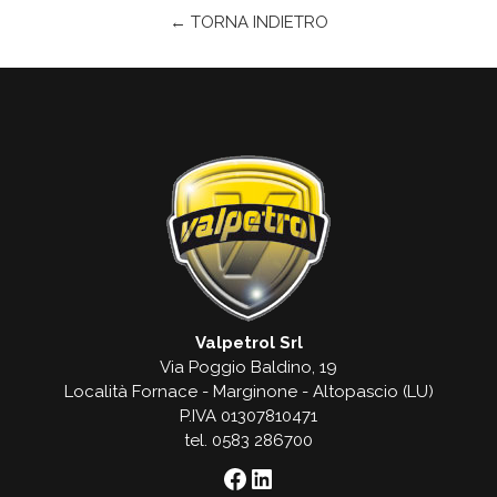
← TORNA INDIETRO
Valpetrol Srl
Via Poggio Baldino, 19
Località Fornace - Marginone - Altopascio (LU)
P.IVA 01307810471
tel. 0583 286700
Facebook
LinkedIn