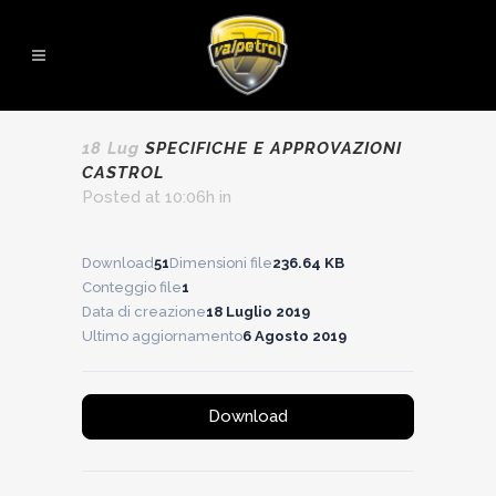
18 Lug
SPECIFICHE E APPROVAZIONI
CASTROL
Posted at 10:06h
in
Download
51
Dimensioni file
236.64 KB
Conteggio file
1
Data di creazione
18 Luglio 2019
Ultimo aggiornamento
6 Agosto 2019
Download