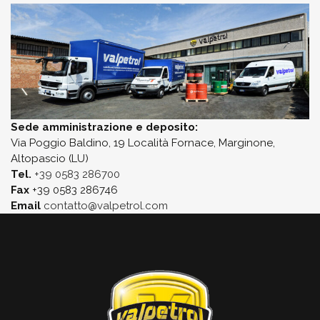
Sede amministrazione e deposito:
Via Poggio Baldino, 19 Località Fornace, Marginone,
Altopascio (LU)
Tel.
+39 0583 286700
Fax
+39 0583 286746
Email
contatto@valpetrol.com