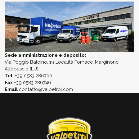
Sede amministrazione e deposito:
Via Poggio Baldino, 19 Località Fornace, Marginone,
Altopascio (LU)
Tel.
+39 0583 286700
Fax
+39 0583 286746
Email
contatto@valpetrol.com