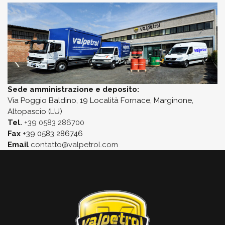
Sede amministrazione e deposito:
Via Poggio Baldino, 19 Località Fornace, Marginone,
Altopascio (LU)
Tel.
+39 0583 286700
Fax
+39 0583 286746
Email
contatto@valpetrol.com