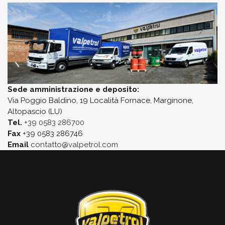
Sede amministrazione e deposito:
Via Poggio Baldino, 19 Località Fornace, Marginone,
Altopascio (LU)
Tel.
+39 0583 286700
Fax
+39 0583 286746
Email
contatto@valpetrol.com