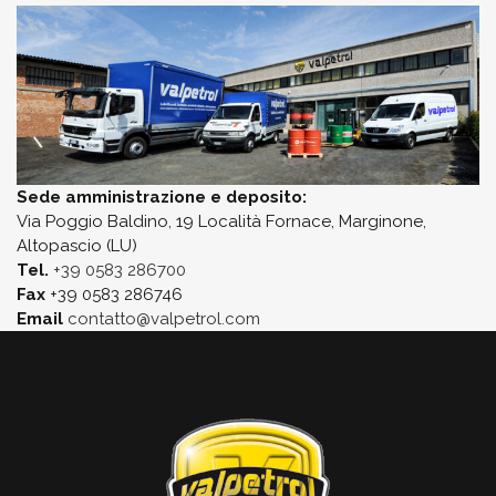
Sede amministrazione e deposito:
Via Poggio Baldino, 19 Località Fornace, Marginone,
Altopascio (LU)
Tel.
+39 0583 286700
Fax
+39 0583 286746
Email
contatto@valpetrol.com